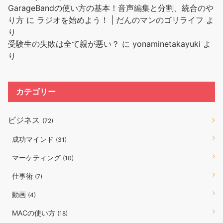
GarageBandの使い方の基本！音声編集と分割、統合のや
り方
に
ラジオを始めよう！ | だんのマンのゴリライフ
よ
り
受験生の失敗は全て親が悪い？
に
yonaminetakayuki
よ
り
カテゴリー
ビジネス
(72)
成功マインド
(31)
マーケティング
(10)
仕事術
(7)
動画
(4)
MACの使い方
(18)