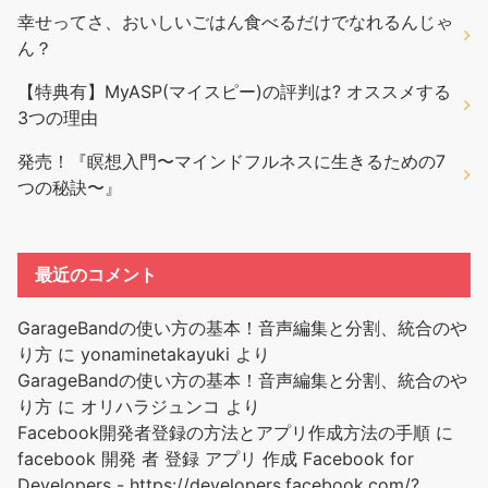
幸せってさ、おいしいごはん食べるだけでなれるんじゃ
ん？
【特典有】MyASP(マイスピー)の評判は? オススメする
3つの理由
発売！『瞑想入門〜マインドフルネスに生きるための7
つの秘訣〜』
最近のコメント
GarageBandの使い方の基本！音声編集と分割、統合のや
り方
に
yonaminetakayuki
より
GarageBandの使い方の基本！音声編集と分割、統合のや
り方
に
オリハラジュンコ
より
Facebook開発者登録の方法とアプリ作成方法の手順
に
facebook 開発 者 登録 アプリ 作成 Facebook for
Developers - https://developers.facebook.com/?