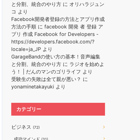
と分割、統合のやり方
に
オリハラジュン
コ
より
Facebook開発者登録の方法とアプリ作成
方法の手順
に
facebook 開発 者 登録 ア
プリ 作成 Facebook for Developers -
https://developers.facebook.com/?
locale=ja_JP
より
GarageBandの使い方の基本！音声編集
と分割、統合のやり方
に
ラジオを始めよ
う！ | だんのマンのゴリライフ
より
受験生の失敗は全て親が悪い？
に
yonaminetakayuki
より
カテゴリー
ビジネス
(72)
成功マインド
(31)