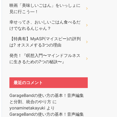
映画「美味しいごはん」をいっしょに
見に行こう―！
幸せってさ、おいしいごはん食べるだ
けでなれるんじゃん？
【特典有】MyASP(マイスピー)の評判
は? オススメする3つの理由
発売！『瞑想入門〜マインドフルネス
に生きるための7つの秘訣〜』
最近のコメント
GarageBandの使い方の基本！音声編集
と分割、統合のやり方
に
yonaminetakayuki
より
GarageBandの使い方の基本！音声編集