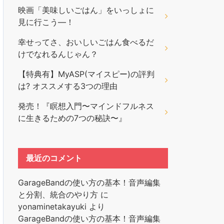
映画「美味しいごはん」をいっしょに
見に行こう―！
幸せってさ、おいしいごはん食べるだ
けでなれるんじゃん？
【特典有】MyASP(マイスピー)の評判
は? オススメする3つの理由
発売！『瞑想入門〜マインドフルネス
に生きるための7つの秘訣〜』
最近のコメント
GarageBandの使い方の基本！音声編集
と分割、統合のやり方
に
yonaminetakayuki
より
GarageBandの使い方の基本！音声編集