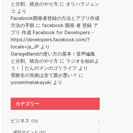
と分割、統合のやり方
に
オリハラジュン
コ
より
Facebook開発者登録の方法とアプリ作成
方法の手順
に
facebook 開発 者 登録 ア
プリ 作成 Facebook for Developers -
https://developers.facebook.com/?
locale=ja_JP
より
GarageBandの使い方の基本！音声編集
と分割、統合のやり方
に
ラジオを始めよ
う！ | だんのマンのゴリライフ
より
受験生の失敗は全て親が悪い？
に
yonaminetakayuki
より
カテゴリー
ビジネス
(72)
成功マインド
(31)