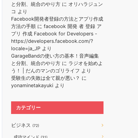
と分割、統合のやり方
に
オリハラジュン
コ
より
Facebook開発者登録の方法とアプリ作成
方法の手順
に
facebook 開発 者 登録 ア
プリ 作成 Facebook for Developers -
https://developers.facebook.com/?
locale=ja_JP
より
GarageBandの使い方の基本！音声編集
と分割、統合のやり方
に
ラジオを始めよ
う！ | だんのマンのゴリライフ
より
受験生の失敗は全て親が悪い？
に
yonaminetakayuki
より
カテゴリー
ビジネス
(72)
成功マインド
(31)