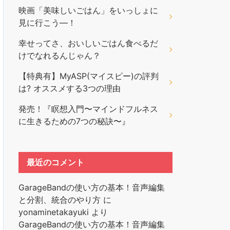
映画「美味しいごはん」をいっしょに
見に行こう―！
幸せってさ、おいしいごはん食べるだ
けでなれるんじゃん？
【特典有】MyASP(マイスピー)の評判
は? オススメする3つの理由
発売！『瞑想入門〜マインドフルネス
に生きるための7つの秘訣〜』
最近のコメント
GarageBandの使い方の基本！音声編集
と分割、統合のやり方
に
yonaminetakayuki
より
GarageBandの使い方の基本！音声編集