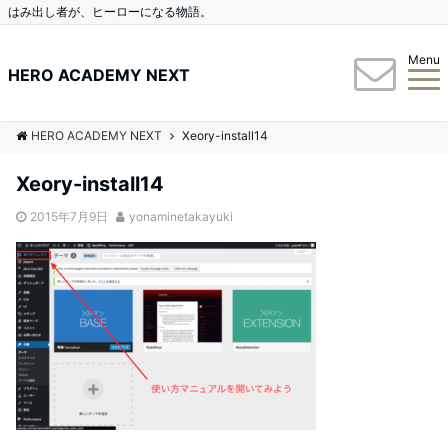
はみ出し者が、ヒーローになる物語。
Menu
HERO ACADEMY NEXT
HERO ACADEMY NEXT
Xeory-install14
Xeory-install14
2015年7月9日
yonaminetakayuki