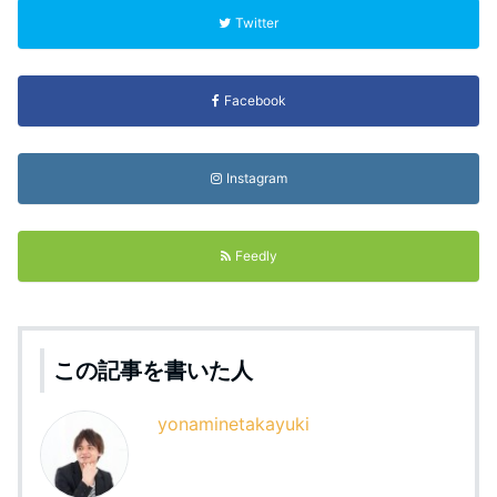
Twitter
Facebook
Instagram
Feedly
この記事を書いた人
yonaminetakayuki