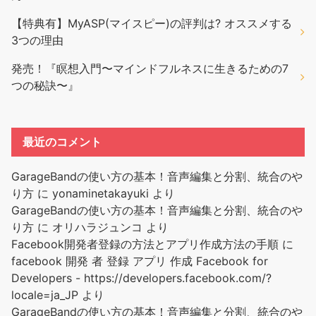
【特典有】MyASP(マイスピー)の評判は? オススメする
3つの理由
発売！『瞑想入門〜マインドフルネスに生きるための7
つの秘訣〜』
最近のコメント
GarageBandの使い方の基本！音声編集と分割、統合のや
り方
に
yonaminetakayuki
より
GarageBandの使い方の基本！音声編集と分割、統合のや
り方
に
オリハラジュンコ
より
Facebook開発者登録の方法とアプリ作成方法の手順
に
facebook 開発 者 登録 アプリ 作成 Facebook for
Developers - https://developers.facebook.com/?
locale=ja_JP
より
GarageBandの使い方の基本！音声編集と分割、統合のや