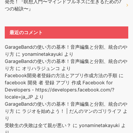
発売！『瞑想入門〜マインドフルネスに生きるための7
つの秘訣〜』
最近のコメント
GarageBandの使い方の基本！音声編集と分割、統合のや
り方
に
yonaminetakayuki
より
GarageBandの使い方の基本！音声編集と分割、統合のや
り方
に
オリハラジュンコ
より
Facebook開発者登録の方法とアプリ作成方法の手順
に
facebook 開発 者 登録 アプリ 作成 Facebook for
Developers - https://developers.facebook.com/?
locale=ja_JP
より
GarageBandの使い方の基本！音声編集と分割、統合のや
り方
に
ラジオを始めよう！ | だんのマンのゴリライフ
よ
り
受験生の失敗は全て親が悪い？
に
yonaminetakayuki
よ
り