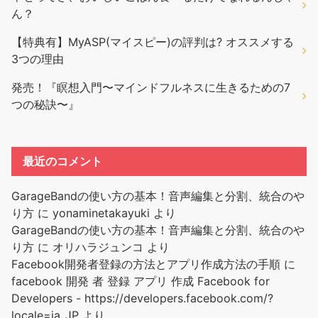
ん？
【特典有】MyASP(マイスピー)の評判は? オススメする
3つの理由
発売！『瞑想入門〜マインドフルネスに生きるための7
つの秘訣〜』
最近のコメント
GarageBandの使い方の基本！音声編集と分割、統合のや
り方
に
yonaminetakayuki
より
GarageBandの使い方の基本！音声編集と分割、統合のや
り方
に
オリハラジュンコ
より
Facebook開発者登録の方法とアプリ作成方法の手順
に
facebook 開発 者 登録 アプリ 作成 Facebook for
Developers - https://developers.facebook.com/?
locale=ja_JP
より