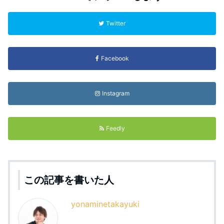
Twitter
Facebook
Instagram
Feedly
この記事を書いた人
yonaminetakayuki