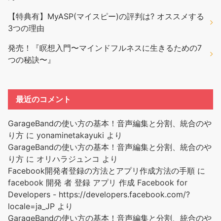
【特典有】MyASP(マイスピー)の評判は? オススメする
3つの理由
発売！『瞑想入門〜マインドフルネスに生きるための7
つの秘訣〜』
最近のコメント
GarageBandの使い方の基本！音声編集と分割、統合のや
り方
に
yonaminetakayuki
より
GarageBandの使い方の基本！音声編集と分割、統合のや
り方
に
オリハラジュンコ
より
Facebook開発者登録の方法とアプリ作成方法の手順
に
facebook 開発 者 登録 アプリ 作成 Facebook for
Developers - https://developers.facebook.com/?
locale=ja_JP
より
GarageBandの使い方の基本！音声編集と分割、統合のや