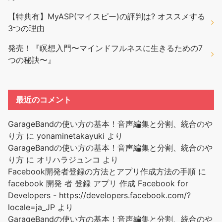
【特典有】MyASP(マイスピー)の評判は? オススメする
3つの理由
発売！『瞑想入門〜マインドフルネスに生きるための7
つの秘訣〜』
最近のコメント
GarageBandの使い方の基本！音声編集と分割、統合のや
り方
に
yonaminetakayuki
より
GarageBandの使い方の基本！音声編集と分割、統合のや
り方
に
オリハラジュンコ
より
Facebook開発者登録の方法とアプリ作成方法の手順
に
facebook 開発 者 登録 アプリ 作成 Facebook for
Developers - https://developers.facebook.com/?
locale=ja_JP
より
GarageBandの使い方の基本！音声編集と分割、統合のや