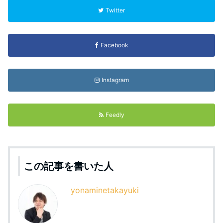
Twitter
Facebook
Instagram
Feedly
この記事を書いた人
yonaminetakayuki