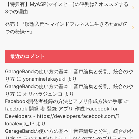
【特典有】MyASP(マイスピー)の評判は? オススメする
3つの理由
発売！『瞑想入門〜マインドフルネスに生きるための7
つの秘訣〜』
最近のコメント
GarageBandの使い方の基本！音声編集と分割、統合のや
り方
に
yonaminetakayuki
より
GarageBandの使い方の基本！音声編集と分割、統合のや
り方
に
オリハラジュンコ
より
Facebook開発者登録の方法とアプリ作成方法の手順
に
facebook 開発 者 登録 アプリ 作成 Facebook for
Developers - https://developers.facebook.com/?
locale=ja_JP
より
GarageBandの使い方の基本！音声編集と分割、統合のや
り方
に
ラジオを始めよう！ | だんのマンのゴリライフ
よ