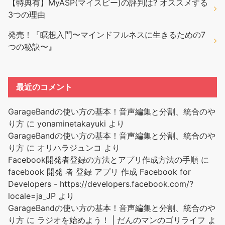
【特典有】MyASP(マイスピー)の評判は? オススメする
3つの理由
発売！『瞑想入門〜マインドフルネスに生きるための7
つの秘訣〜』
最近のコメント
GarageBandの使い方の基本！音声編集と分割、統合のや
り方
に
yonaminetakayuki
より
GarageBandの使い方の基本！音声編集と分割、統合のや
り方
に
オリハラジュンコ
より
Facebook開発者登録の方法とアプリ作成方法の手順
に
facebook 開発 者 登録 アプリ 作成 Facebook for
Developers - https://developers.facebook.com/?
locale=ja_JP
より
GarageBandの使い方の基本！音声編集と分割、統合のや
り方
に
ラジオを始めよう！ | だんのマンのゴリライフ
よ