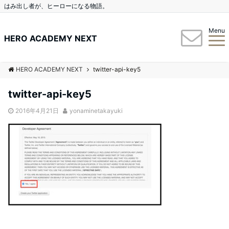
はみ出し者が、ヒーローになる物語。
Menu
HERO ACADEMY NEXT
HERO ACADEMY NEXT
twitter-api-key5
twitter-api-key5
2016年4月21日
yonaminetakayuki