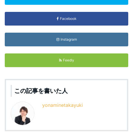
Facebook
Instagram
Feedly
この記事を書いた人
yonaminetakayuki