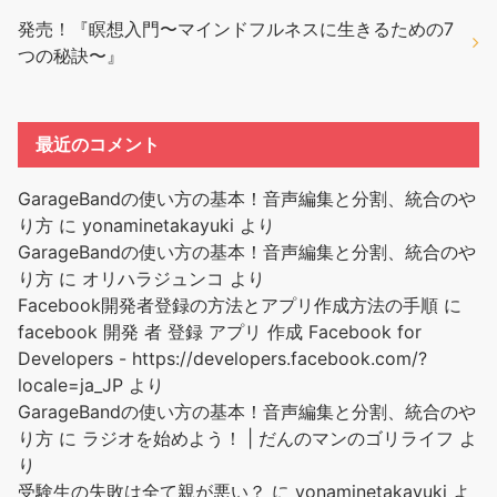
発売！『瞑想入門〜マインドフルネスに生きるための7
つの秘訣〜』
最近のコメント
GarageBandの使い方の基本！音声編集と分割、統合のや
り方
に
yonaminetakayuki
より
GarageBandの使い方の基本！音声編集と分割、統合のや
り方
に
オリハラジュンコ
より
Facebook開発者登録の方法とアプリ作成方法の手順
に
facebook 開発 者 登録 アプリ 作成 Facebook for
Developers - https://developers.facebook.com/?
locale=ja_JP
より
GarageBandの使い方の基本！音声編集と分割、統合のや
り方
に
ラジオを始めよう！ | だんのマンのゴリライフ
よ
り
受験生の失敗は全て親が悪い？
に
yonaminetakayuki
よ