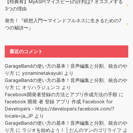
【特典有】MyASP(マイスピー)の評判は? オススメする
3つの理由
発売！『瞑想入門〜マインドフルネスに生きるための7
つの秘訣〜』
最近のコメント
GarageBandの使い方の基本！音声編集と分割、統合のや
り方
に
yonaminetakayuki
より
GarageBandの使い方の基本！音声編集と分割、統合のや
り方
に
オリハラジュンコ
より
Facebook開発者登録の方法とアプリ作成方法の手順
に
facebook 開発 者 登録 アプリ 作成 Facebook for
Developers - https://developers.facebook.com/?
locale=ja_JP
より
GarageBandの使い方の基本！音声編集と分割、統合のや
り方
に
ラジオを始めよう！ | だんのマンのゴリライフ
よ