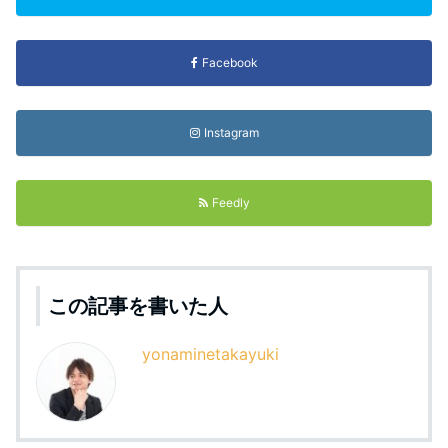
Facebook
Instagram
Feedly
この記事を書いた人
yonaminetakayuki