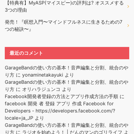
【特典有】MyASP(マイスピー)の評判は? オススメする
3つの理由
発売！『瞑想入門〜マインドフルネスに生きるための7
つの秘訣〜』
最近のコメント
GarageBandの使い方の基本！音声編集と分割、統合のや
り方
に
yonaminetakayuki
より
GarageBandの使い方の基本！音声編集と分割、統合のや
り方
に
オリハラジュンコ
より
Facebook開発者登録の方法とアプリ作成方法の手順
に
facebook 開発 者 登録 アプリ 作成 Facebook for
Developers - https://developers.facebook.com/?
locale=ja_JP
より
GarageBandの使い方の基本！音声編集と分割、統合のや
り方
に
ラジオを始めよう！ | だんのマンのゴリライフ
よ