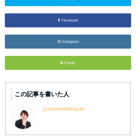
Facebook
Instagram
Feedly
この記事を書いた人
yonaminetakayuki