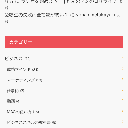
り方
に
ラジオを始めよう！ | だんのマンのゴリライフ
よ
り
受験生の失敗は全て親が悪い？
に
yonaminetakayuki
よ
り
カテゴリー
ビジネス
(72)
成功マインド
(31)
マーケティング
(10)
仕事術
(7)
動画
(4)
MACの使い方
(18)
ビジネススキルの教科書
(5)