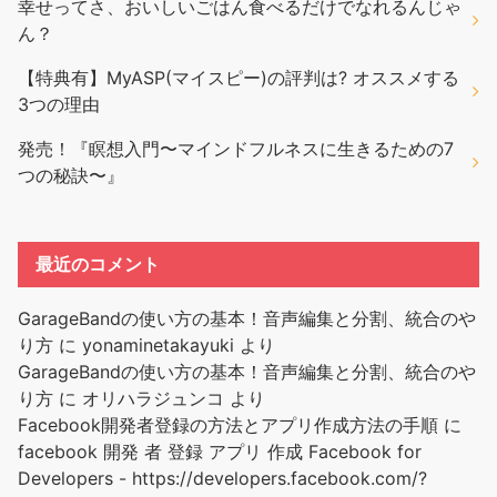
幸せってさ、おいしいごはん食べるだけでなれるんじゃ
ん？
【特典有】MyASP(マイスピー)の評判は? オススメする
3つの理由
発売！『瞑想入門〜マインドフルネスに生きるための7
つの秘訣〜』
最近のコメント
GarageBandの使い方の基本！音声編集と分割、統合のや
り方
に
yonaminetakayuki
より
GarageBandの使い方の基本！音声編集と分割、統合のや
り方
に
オリハラジュンコ
より
Facebook開発者登録の方法とアプリ作成方法の手順
に
facebook 開発 者 登録 アプリ 作成 Facebook for
Developers - https://developers.facebook.com/?