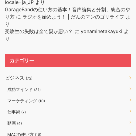
locale=ja_JP
より
GarageBandの使い方の基本！音声編集と分割、統合のや
り方
に
ラジオを始めよう！ | だんのマンのゴリライフ
よ
り
受験生の失敗は全て親が悪い？
に
yonaminetakayuki
よ
り
カテゴリー
ビジネス
(72)
成功マインド
(31)
マーケティング
(10)
仕事術
(7)
動画
(4)
MACの使い方
(18)