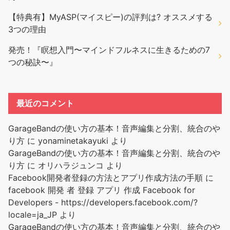
【特典有】MyASP(マイスピー)の評判は? オススメする
3つの理由
発売！『瞑想入門〜マインドフルネスに生きるための7
つの秘訣〜』
最近のコメント
GarageBandの使い方の基本！音声編集と分割、統合のや
り方
に
yonaminetakayuki
より
GarageBandの使い方の基本！音声編集と分割、統合のや
り方
に
オリハラジュンコ
より
Facebook開発者登録の方法とアプリ作成方法の手順
に
facebook 開発 者 登録 アプリ 作成 Facebook for
Developers - https://developers.facebook.com/?
locale=ja_JP
より
GarageBandの使い方の基本！音声編集と分割、統合のや