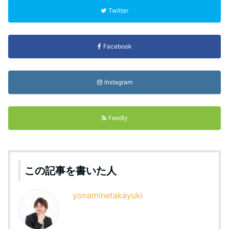
Twitter
Facebook
Instagram
Feedly
この記事を書いた人
yonaminetakayuki