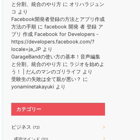
と分割、統合のやり方
に
オリハラジュン
コ
より
Facebook開発者登録の方法とアプリ作成
方法の手順
に
facebook 開発 者 登録 ア
プリ 作成 Facebook for Developers -
https://developers.facebook.com/?
locale=ja_JP
より
GarageBandの使い方の基本！音声編集
と分割、統合のやり方
に
ラジオを始めよ
う！ | だんのマンのゴリライフ
より
受験生の失敗は全て親が悪い？
に
yonaminetakayuki
より
カテゴリー
ビジネス
(72)
成功マインド
(31)