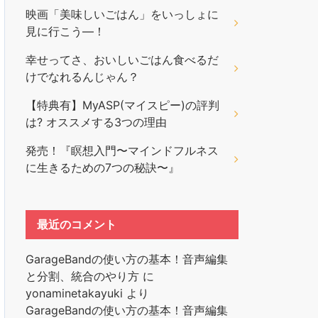
映画「美味しいごはん」をいっしょに
見に行こう―！
幸せってさ、おいしいごはん食べるだ
けでなれるんじゃん？
【特典有】MyASP(マイスピー)の評判
は? オススメする3つの理由
発売！『瞑想入門〜マインドフルネス
に生きるための7つの秘訣〜』
最近のコメント
GarageBandの使い方の基本！音声編集
と分割、統合のやり方
に
yonaminetakayuki
より
GarageBandの使い方の基本！音声編集