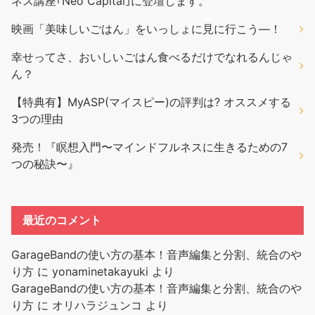
ネス講座｢Neo Capital｣に登壇します。
映画「美味しいごはん」をいっしょに見に行こう―！
幸せってさ、おいしいごはん食べるだけでなれるんじゃ
ん？
【特典有】MyASP(マイスピー)の評判は? オススメする
3つの理由
発売！『瞑想入門〜マインドフルネスに生きるための7
つの秘訣〜』
最近のコメント
GarageBandの使い方の基本！音声編集と分割、統合のや
り方
に
yonaminetakayuki
より
GarageBandの使い方の基本！音声編集と分割、統合のや
り方
に
オリハラジュンコ
より