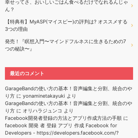
幸せってさ、おいしいごはん食べるだけでなれるんじゃ
ん？
【特典有】MyASP(マイスピー)の評判は? オススメする
3つの理由
発売！『瞑想入門〜マインドフルネスに生きるための7
つの秘訣〜』
最近のコメント
GarageBandの使い方の基本！音声編集と分割、統合のや
り方
に
yonaminetakayuki
より
GarageBandの使い方の基本！音声編集と分割、統合のや
り方
に
オリハラジュンコ
より
Facebook開発者登録の方法とアプリ作成方法の手順
に
facebook 開発 者 登録 アプリ 作成 Facebook for
Developers - https://developers.facebook.com/?