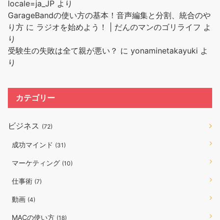
locale=ja_JP
より
GarageBandの使い方の基本！音声編集と分割、統合のや
り方
に
ラジオを始めよう！ | だんのマンのゴリライフ
よ
り
受験生の失敗は全て親が悪い？
に
yonaminetakayuki
よ
り
カテゴリー
ビジネス
(72)
成功マインド
(31)
マーケティング
(10)
仕事術
(7)
動画
(4)
MACの使い方
(18)