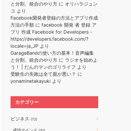
と分割、統合のやり方
に
オリハラジュン
コ
より
Facebook開発者登録の方法とアプリ作成
方法の手順
に
facebook 開発 者 登録 ア
プリ 作成 Facebook for Developers -
https://developers.facebook.com/?
locale=ja_JP
より
GarageBandの使い方の基本！音声編集
と分割、統合のやり方
に
ラジオを始めよ
う！ | だんのマンのゴリライフ
より
受験生の失敗は全て親が悪い？
に
yonaminetakayuki
より
カテゴリー
ビジネス
(72)
成功マインド
(31)