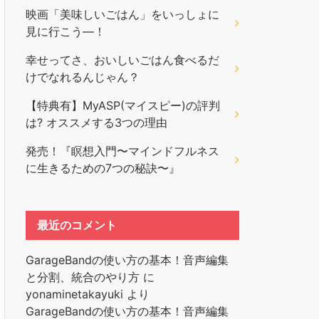
映画「美味しいごはん」をいっしょに
見に行こう―！
幸せってさ、おいしいごはん食べるだ
けでなれるんじゃん？
【特典有】MyASP(マイスピー)の評判
は? オススメする3つの理由
発売！『瞑想入門〜マインドフルネス
に生きるための7つの秘訣〜』
最近のコメント
GarageBandの使い方の基本！音声編集
と分割、統合のやり方
に
yonaminetakayuki
より
GarageBandの使い方の基本！音声編集