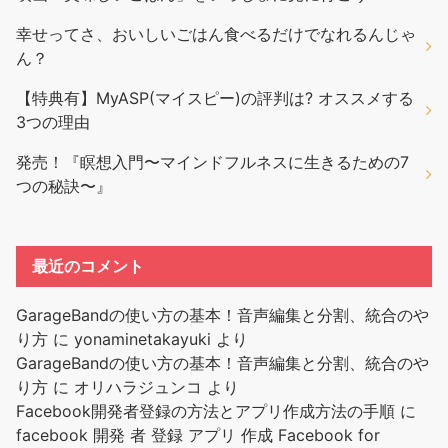
幸せってさ、おいしいごはん食べるだけでなれるんじゃ
ん？
【特典有】MyASP(マイスピー)の評判は? オススメする
3つの理由
発売！『瞑想入門〜マインドフルネスに生きるための7
つの秘訣〜』
最近のコメント
GarageBandの使い方の基本！音声編集と分割、統合のや
り方
に
yonaminetakayuki
より
GarageBandの使い方の基本！音声編集と分割、統合のや
り方
に
オリハラジュンコ
より
Facebook開発者登録の方法とアプリ作成方法の手順
に
facebook 開発 者 登録 アプリ 作成 Facebook for