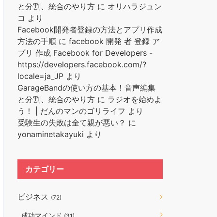
と分割、統合のやり方
に
オリハラジュン
コ
より
Facebook開発者登録の方法とアプリ作成
方法の手順
に
facebook 開発 者 登録 ア
プリ 作成 Facebook for Developers -
https://developers.facebook.com/?
locale=ja_JP
より
GarageBandの使い方の基本！音声編集
と分割、統合のやり方
に
ラジオを始めよ
う！ | だんのマンのゴリライフ
より
受験生の失敗は全て親が悪い？
に
yonaminetakayuki
より
カテゴリー
ビジネス
(72)
成功マインド
(31)