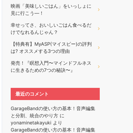
映画「美味しいごはん」をいっしょに
見に行こう―！
幸せってさ、おいしいごはん食べるだ
けでなれるんじゃん？
【特典有】MyASP(マイスピー)の評判
は? オススメする3つの理由
発売！『瞑想入門〜マインドフルネス
に生きるための7つの秘訣〜』
最近のコメント
GarageBandの使い方の基本！音声編集
と分割、統合のやり方
に
yonaminetakayuki
より
GarageBandの使い方の基本！音声編集