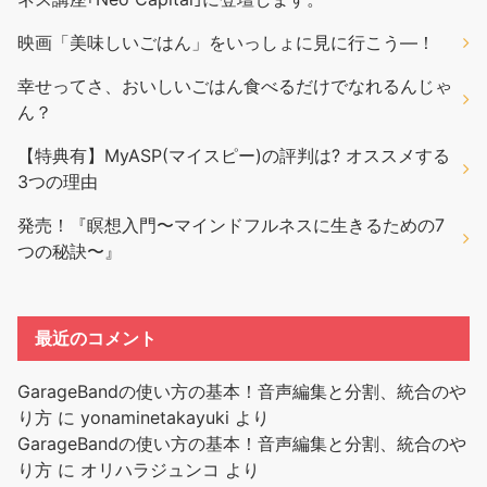
映画「美味しいごはん」をいっしょに見に行こう―！
幸せってさ、おいしいごはん食べるだけでなれるんじゃ
ん？
【特典有】MyASP(マイスピー)の評判は? オススメする
3つの理由
発売！『瞑想入門〜マインドフルネスに生きるための7
つの秘訣〜』
最近のコメント
GarageBandの使い方の基本！音声編集と分割、統合のや
り方
に
yonaminetakayuki
より
GarageBandの使い方の基本！音声編集と分割、統合のや
り方
に
オリハラジュンコ
より