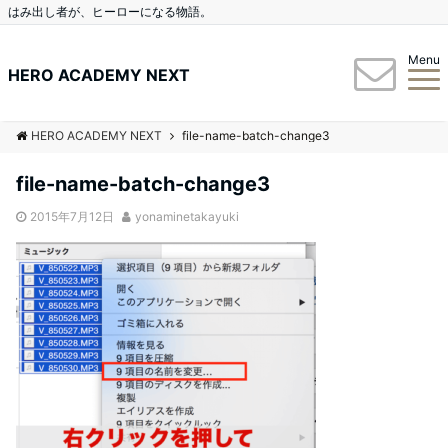
はみ出し者が、ヒーローになる物語。
Menu
HERO ACADEMY NEXT
HERO ACADEMY NEXT
file-name-batch-change3
file-name-batch-change3
2015年7月12日
yonaminetakayuki