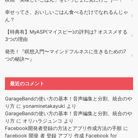
幸せってさ、おいしいごはん食べるだけでなれるんじゃ
ん？
【特典有】MyASP(マイスピー)の評判は? オススメする
3つの理由
発売！『瞑想入門〜マインドフルネスに生きるための7
つの秘訣〜』
最近のコメント
GarageBandの使い方の基本！音声編集と分割、統合のや
り方
に
yonaminetakayuki
より
GarageBandの使い方の基本！音声編集と分割、統合のや
り方
に
オリハラジュンコ
より
Facebook開発者登録の方法とアプリ作成方法の手順
に
facebook 開発 者 登録 アプリ 作成 Facebook for