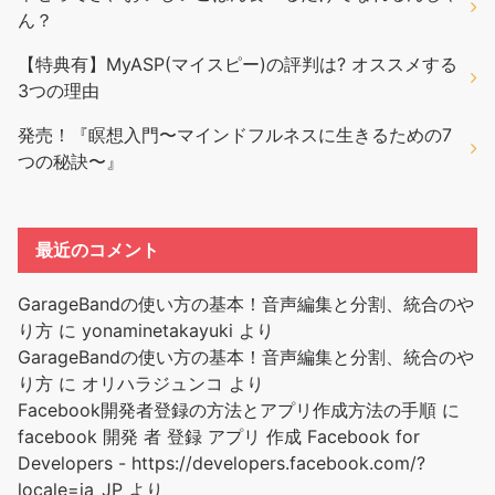
ん？
【特典有】MyASP(マイスピー)の評判は? オススメする
3つの理由
発売！『瞑想入門〜マインドフルネスに生きるための7
つの秘訣〜』
最近のコメント
GarageBandの使い方の基本！音声編集と分割、統合のや
り方
に
yonaminetakayuki
より
GarageBandの使い方の基本！音声編集と分割、統合のや
り方
に
オリハラジュンコ
より
Facebook開発者登録の方法とアプリ作成方法の手順
に
facebook 開発 者 登録 アプリ 作成 Facebook for
Developers - https://developers.facebook.com/?
locale=ja_JP
より