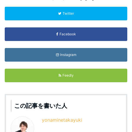
Twitter
Facebook
Instagram
Feedly
この記事を書いた人
yonaminetakayuki