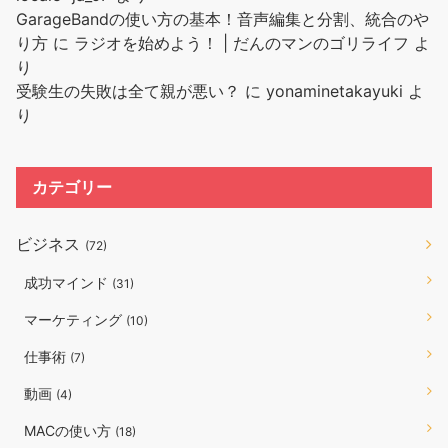
GarageBandの使い方の基本！音声編集と分割、統合のや
り方
に
ラジオを始めよう！ | だんのマンのゴリライフ
よ
り
受験生の失敗は全て親が悪い？
に
yonaminetakayuki
よ
り
カテゴリー
ビジネス
(72)
成功マインド
(31)
マーケティング
(10)
仕事術
(7)
動画
(4)
MACの使い方
(18)