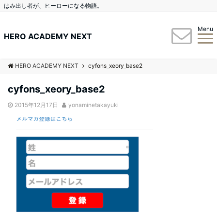
はみ出し者が、ヒーローになる物語。
Menu
HERO ACADEMY NEXT
HERO ACADEMY NEXT
cyfons_xeory_base2
cyfons_xeory_base2
2015年12月17日
yonaminetakayuki