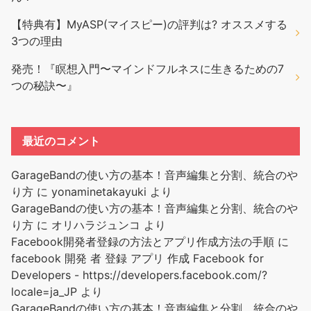
【特典有】MyASP(マイスピー)の評判は? オススメする
3つの理由
発売！『瞑想入門〜マインドフルネスに生きるための7
つの秘訣〜』
最近のコメント
GarageBandの使い方の基本！音声編集と分割、統合のや
り方
に
yonaminetakayuki
より
GarageBandの使い方の基本！音声編集と分割、統合のや
り方
に
オリハラジュンコ
より
Facebook開発者登録の方法とアプリ作成方法の手順
に
facebook 開発 者 登録 アプリ 作成 Facebook for
Developers - https://developers.facebook.com/?
locale=ja_JP
より
GarageBandの使い方の基本！音声編集と分割、統合のや