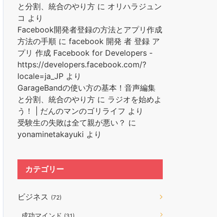
と分割、統合のやり方
に
オリハラジュン
コ
より
Facebook開発者登録の方法とアプリ作成
方法の手順
に
facebook 開発 者 登録 ア
プリ 作成 Facebook for Developers -
https://developers.facebook.com/?
locale=ja_JP
より
GarageBandの使い方の基本！音声編集
と分割、統合のやり方
に
ラジオを始めよ
う！ | だんのマンのゴリライフ
より
受験生の失敗は全て親が悪い？
に
yonaminetakayuki
より
カテゴリー
ビジネス
(72)
成功マインド
(31)