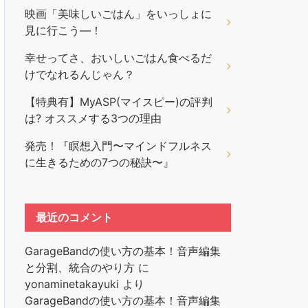
映画「美味しいごはん」をいっしょに
見に行こう―！
幸せってさ、おいしいごはん食べるだ
けでなれるんじゃん？
【特典有】MyASP(マイスピー)の評判
は? オススメする3つの理由
発売！『瞑想入門〜マインドフルネス
に生きるための7つの秘訣〜』
最近のコメント
GarageBandの使い方の基本！音声編集
と分割、統合のやり方
に
yonaminetakayuki
より
GarageBandの使い方の基本！音声編集