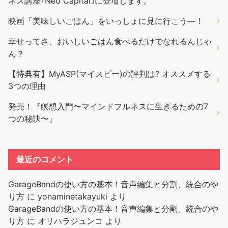
ネス講座｢Neo Capital｣に登壇します。
映画「美味しいごはん」をいっしょに見に行こう―！
幸せってさ、おいしいごはん食べるだけでなれるんじゃ
ん？
【特典有】MyASP(マイスピー)の評判は? オススメする
3つの理由
発売！『瞑想入門〜マインドフルネスに生きるための7
つの秘訣〜』
最近のコメント
GarageBandの使い方の基本！音声編集と分割、統合のや
り方
に
yonaminetakayuki
より
GarageBandの使い方の基本！音声編集と分割、統合のや
り方
に
オリハラジュンコ
より