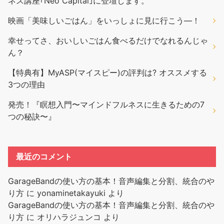
ネス講座｢Neo Capital｣に登壇します。
映画「美味しいごはん」をいっしょに見に行こう―！
幸せってさ、おいしいごはん食べるだけでなれるんじゃ
ん？
【特典有】MyASP(マイスピー)の評判は? オススメする
3つの理由
発売！『瞑想入門〜マインドフルネスに生きるための7
つの秘訣〜』
最近のコメント
GarageBandの使い方の基本！音声編集と分割、統合のや
り方
に
yonaminetakayuki
より
GarageBandの使い方の基本！音声編集と分割、統合のや
り方
に
オリハラジュンコ
より