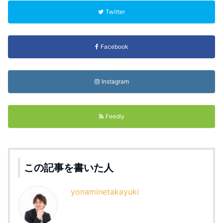
Twitter
Facebook
Instagram
Feedly
この記事を書いた人
yonaminetakayuki