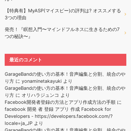
【特典有】MyASP(マイスピー)の評判は? オススメする
3つの理由
発売！『瞑想入門〜マインドフルネスに生きるための7
つの秘訣〜』
最近のコメント
GarageBandの使い方の基本！音声編集と分割、統合のや
り方
に
yonaminetakayuki
より
GarageBandの使い方の基本！音声編集と分割、統合のや
り方
に
オリハラジュンコ
より
Facebook開発者登録の方法とアプリ作成方法の手順
に
facebook 開発 者 登録 アプリ 作成 Facebook for
Developers - https://developers.facebook.com/?
locale=ja_JP
より
GarageBandの使い方の基本！音声編集と分割、統合のや