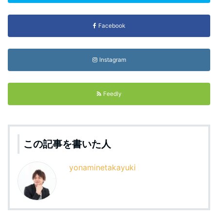
Facebook
Instagram
Feedly
この記事を書いた人
yonaminetakayuki