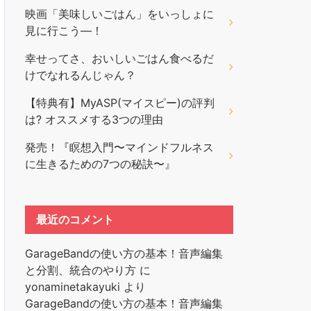
映画「美味しいごはん」をいっしょに
見に行こう―！
幸せってさ、おいしいごはん食べるだ
けでなれるんじゃん？
【特典有】MyASP(マイスピー)の評判
は? オススメする3つの理由
発売！『瞑想入門〜マインドフルネス
に生きるための7つの秘訣〜』
最近のコメント
GarageBandの使い方の基本！音声編集
と分割、統合のやり方
に
yonaminetakayuki
より
GarageBandの使い方の基本！音声編集