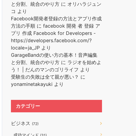
と分割、統合のやり方
に
オリハラジュン
コ
より
Facebook開発者登録の方法とアプリ作成
方法の手順
に
facebook 開発 者 登録 ア
プリ 作成 Facebook for Developers -
https://developers.facebook.com/?
locale=ja_JP
より
GarageBandの使い方の基本！音声編集
と分割、統合のやり方
に
ラジオを始めよ
う！ | だんのマンのゴリライフ
より
受験生の失敗は全て親が悪い？
に
yonaminetakayuki
より
カテゴリー
ビジネス
(72)
成功マインド
(31)