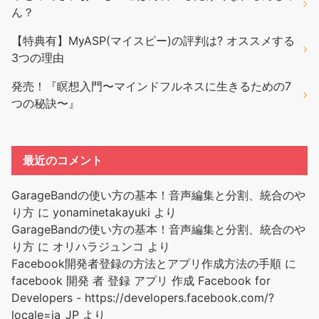
ん？
【特典有】MyASP(マイスピー)の評判は? オススメする
3つの理由
発売！『瞑想入門〜マインドフルネスに生きるための7
つの秘訣〜』
最近のコメント
GarageBandの使い方の基本！音声編集と分割、統合のや
り方
に
yonaminetakayuki
より
GarageBandの使い方の基本！音声編集と分割、統合のや
り方
に
オリハラジュンコ
より
Facebook開発者登録の方法とアプリ作成方法の手順
に
facebook 開発 者 登録 アプリ 作成 Facebook for
Developers - https://developers.facebook.com/?
locale=ja_JP
より