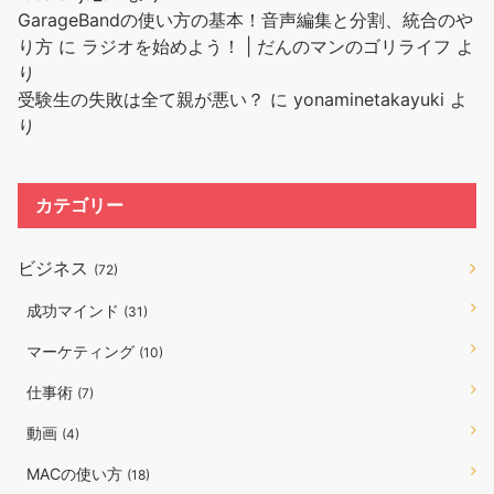
GarageBandの使い方の基本！音声編集と分割、統合のや
り方
に
ラジオを始めよう！ | だんのマンのゴリライフ
よ
り
受験生の失敗は全て親が悪い？
に
yonaminetakayuki
よ
り
カテゴリー
ビジネス
(72)
成功マインド
(31)
マーケティング
(10)
仕事術
(7)
動画
(4)
MACの使い方
(18)