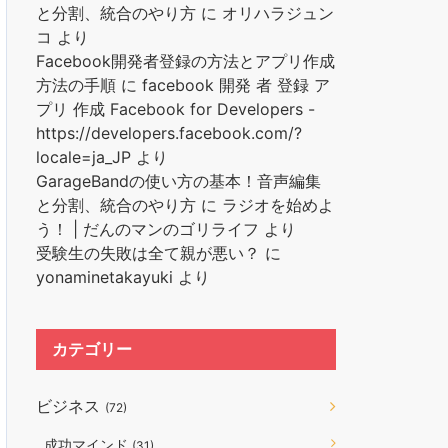
と分割、統合のやり方
に
オリハラジュン
コ
より
Facebook開発者登録の方法とアプリ作成
方法の手順
に
facebook 開発 者 登録 ア
プリ 作成 Facebook for Developers -
https://developers.facebook.com/?
locale=ja_JP
より
GarageBandの使い方の基本！音声編集
と分割、統合のやり方
に
ラジオを始めよ
う！ | だんのマンのゴリライフ
より
受験生の失敗は全て親が悪い？
に
yonaminetakayuki
より
カテゴリー
ビジネス
(72)
成功マインド
(31)