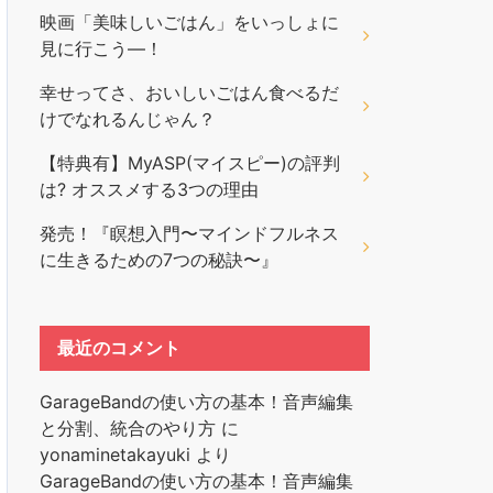
映画「美味しいごはん」をいっしょに
見に行こう―！
幸せってさ、おいしいごはん食べるだ
けでなれるんじゃん？
【特典有】MyASP(マイスピー)の評判
は? オススメする3つの理由
発売！『瞑想入門〜マインドフルネス
に生きるための7つの秘訣〜』
最近のコメント
GarageBandの使い方の基本！音声編集
と分割、統合のやり方
に
yonaminetakayuki
より
GarageBandの使い方の基本！音声編集