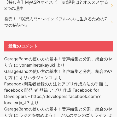
【特典有】MyASP(マイスピー)の評判は? オススメする
3つの理由
発売！『瞑想入門〜マインドフルネスに生きるための7
つの秘訣〜』
最近のコメント
GarageBandの使い方の基本！音声編集と分割、統合のや
り方
に
yonaminetakayuki
より
GarageBandの使い方の基本！音声編集と分割、統合のや
り方
に
オリハラジュンコ
より
Facebook開発者登録の方法とアプリ作成方法の手順
に
facebook 開発 者 登録 アプリ 作成 Facebook for
Developers - https://developers.facebook.com/?
locale=ja_JP
より
GarageBandの使い方の基本！音声編集と分割、統合のや
り方
に
ラジオを始めよう！ | だんのマンのゴリライフ
よ