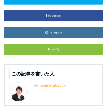
Facebook
Instagram
Feedly
この記事を書いた人
yonaminetakayuki