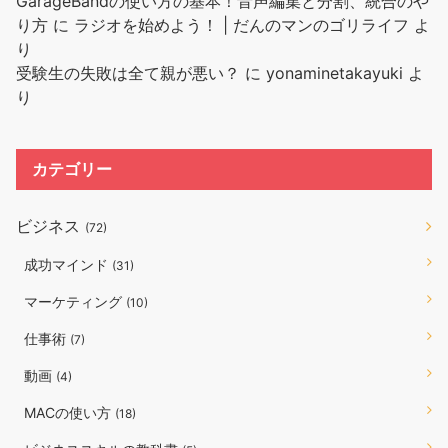
GarageBandの使い方の基本！音声編集と分割、統合のや
り方
に
ラジオを始めよう！ | だんのマンのゴリライフ
よ
り
受験生の失敗は全て親が悪い？
に
yonaminetakayuki
よ
り
カテゴリー
ビジネス
(72)
成功マインド
(31)
マーケティング
(10)
仕事術
(7)
動画
(4)
MACの使い方
(18)