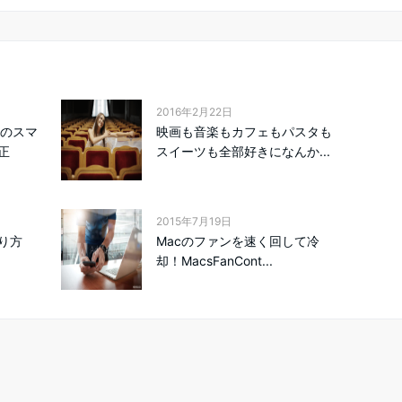
2016年2月22日
トのスマ
映画も音楽もカフェもパスタも
正
スイーツも全部好きになんか...
2015年7月19日
り方
Macのファンを速く回して冷
却！MacsFanCont...