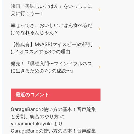
映画「美味しいごはん」をいっしょに
見に行こう―！
幸せってさ、おいしいごはん食べるだ
けでなれるんじゃん？
【特典有】MyASP(マイスピー)の評判
は? オススメする3つの理由
発売！『瞑想入門〜マインドフルネス
に生きるための7つの秘訣〜』
最近のコメント
GarageBandの使い方の基本！音声編集
と分割、統合のやり方
に
yonaminetakayuki
より
GarageBandの使い方の基本！音声編集