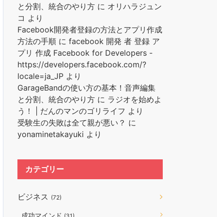
と分割、統合のやり方
に
オリハラジュン
コ
より
Facebook開発者登録の方法とアプリ作成
方法の手順
に
facebook 開発 者 登録 ア
プリ 作成 Facebook for Developers -
https://developers.facebook.com/?
locale=ja_JP
より
GarageBandの使い方の基本！音声編集
と分割、統合のやり方
に
ラジオを始めよ
う！ | だんのマンのゴリライフ
より
受験生の失敗は全て親が悪い？
に
yonaminetakayuki
より
カテゴリー
ビジネス
(72)
成功マインド
(31)