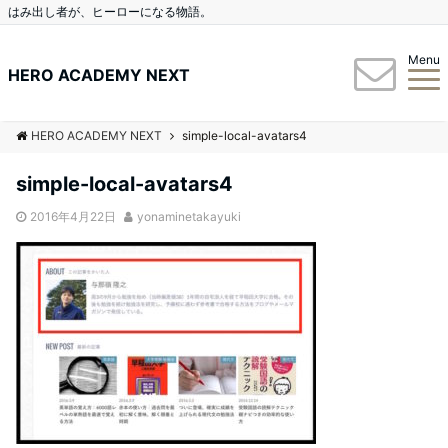
はみ出し者が、ヒーローになる物語。
Menu
HERO ACADEMY NEXT
HERO ACADEMY NEXT
simple-local-avatars4
simple-local-avatars4
2016年4月22日
yonaminetakayuki