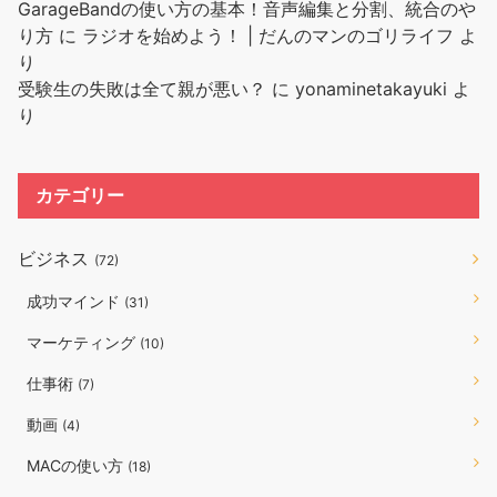
GarageBandの使い方の基本！音声編集と分割、統合のや
り方
に
ラジオを始めよう！ | だんのマンのゴリライフ
よ
り
受験生の失敗は全て親が悪い？
に
yonaminetakayuki
よ
り
カテゴリー
ビジネス
(72)
成功マインド
(31)
マーケティング
(10)
仕事術
(7)
動画
(4)
MACの使い方
(18)