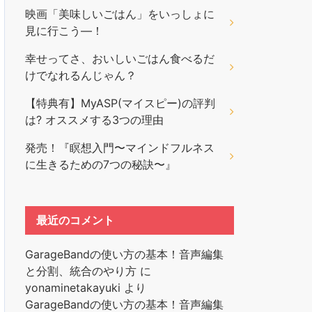
映画「美味しいごはん」をいっしょに
見に行こう―！
幸せってさ、おいしいごはん食べるだ
けでなれるんじゃん？
【特典有】MyASP(マイスピー)の評判
は? オススメする3つの理由
発売！『瞑想入門〜マインドフルネス
に生きるための7つの秘訣〜』
最近のコメント
GarageBandの使い方の基本！音声編集
と分割、統合のやり方
に
yonaminetakayuki
より
GarageBandの使い方の基本！音声編集