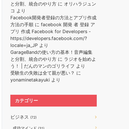
と分割、統合のやり方
に
オリハラジュン
コ
より
Facebook開発者登録の方法とアプリ作成
方法の手順
に
facebook 開発 者 登録 ア
プリ 作成 Facebook for Developers -
https://developers.facebook.com/?
locale=ja_JP
より
GarageBandの使い方の基本！音声編集
と分割、統合のやり方
に
ラジオを始めよ
う！ | だんのマンのゴリライフ
より
受験生の失敗は全て親が悪い？
に
yonaminetakayuki
より
カテゴリー
ビジネス
(72)
成功マインド
(31)