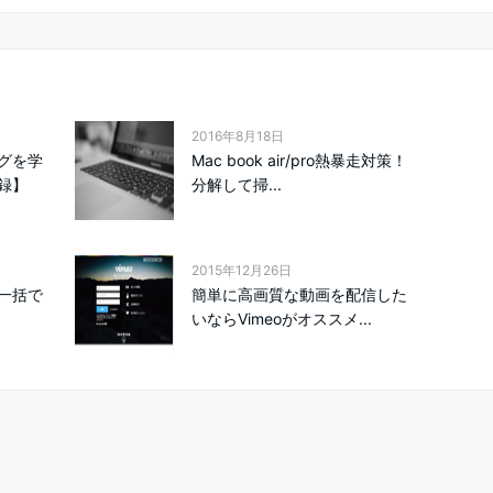
2016年8月18日
グを学
Mac book air/pro熱暴走対策！
録】
分解して掃...
2015年12月26日
一括で
簡単に高画質な動画を配信した
いならVimeoがオススメ...