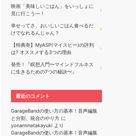
映画「美味しいごはん」をいっしょに
見に行こう―！
幸せってさ、おいしいごはん食べるだ
けでなれるんじゃん？
【特典有】MyASP(マイスピー)の評判
は? オススメする3つの理由
発売！『瞑想入門〜マインドフルネス
に生きるための7つの秘訣〜』
最近のコメント
GarageBandの使い方の基本！音声編集
と分割、統合のやり方
に
yonaminetakayuki
より
GarageBandの使い方の基本！音声編集