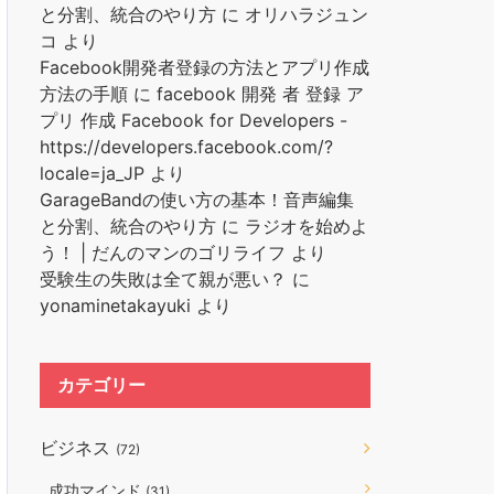
と分割、統合のやり方
に
オリハラジュン
コ
より
Facebook開発者登録の方法とアプリ作成
方法の手順
に
facebook 開発 者 登録 ア
プリ 作成 Facebook for Developers -
https://developers.facebook.com/?
locale=ja_JP
より
GarageBandの使い方の基本！音声編集
と分割、統合のやり方
に
ラジオを始めよ
う！ | だんのマンのゴリライフ
より
受験生の失敗は全て親が悪い？
に
yonaminetakayuki
より
カテゴリー
ビジネス
(72)
成功マインド
(31)