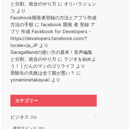
と分割、統合のやり方
に
オリハラジュン
コ
より
Facebook開発者登録の方法とアプリ作成
方法の手順
に
facebook 開発 者 登録 ア
プリ 作成 Facebook for Developers -
https://developers.facebook.com/?
locale=ja_JP
より
GarageBandの使い方の基本！音声編集
と分割、統合のやり方
に
ラジオを始めよ
う！ | だんのマンのゴリライフ
より
受験生の失敗は全て親が悪い？
に
yonaminetakayuki
より
カテゴリー
ビジネス
(72)
成功マインド
(31)