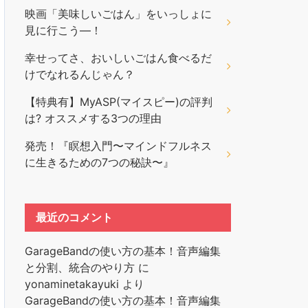
映画「美味しいごはん」をいっしょに
見に行こう―！
幸せってさ、おいしいごはん食べるだ
けでなれるんじゃん？
【特典有】MyASP(マイスピー)の評判
は? オススメする3つの理由
発売！『瞑想入門〜マインドフルネス
に生きるための7つの秘訣〜』
最近のコメント
GarageBandの使い方の基本！音声編集
と分割、統合のやり方
に
yonaminetakayuki
より
GarageBandの使い方の基本！音声編集