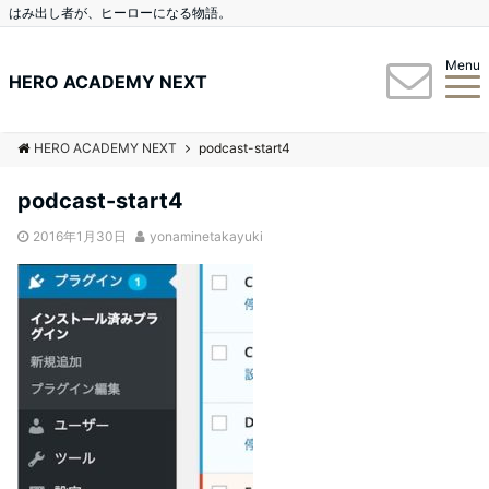
はみ出し者が、ヒーローになる物語。
Menu
HERO ACADEMY NEXT
HERO ACADEMY NEXT
podcast-start4
podcast-start4
2016年1月30日
yonaminetakayuki