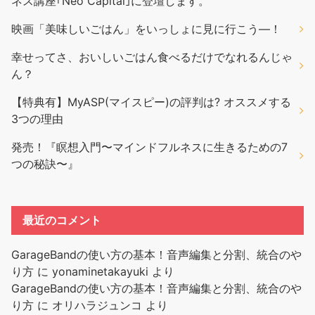
ネス講座｢Neo Capital｣に登壇します。
映画「美味しいごはん」をいっしょに見に行こう―！
幸せってさ、おいしいごはん食べるだけでなれるんじゃ
ん？
【特典有】MyASP(マイスピー)の評判は? オススメする
3つの理由
発売！『瞑想入門〜マインドフルネスに生きるための7
つの秘訣〜』
最近のコメント
GarageBandの使い方の基本！音声編集と分割、統合のや
り方
に
yonaminetakayuki
より
GarageBandの使い方の基本！音声編集と分割、統合のや
り方
に
オリハラジュンコ
より