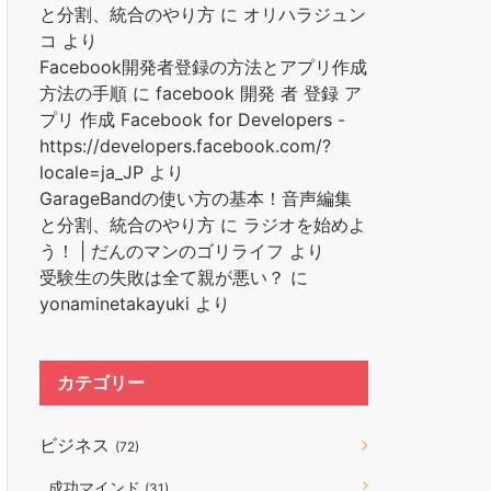
と分割、統合のやり方
に
オリハラジュン
コ
より
Facebook開発者登録の方法とアプリ作成
方法の手順
に
facebook 開発 者 登録 ア
プリ 作成 Facebook for Developers -
https://developers.facebook.com/?
locale=ja_JP
より
GarageBandの使い方の基本！音声編集
と分割、統合のやり方
に
ラジオを始めよ
う！ | だんのマンのゴリライフ
より
受験生の失敗は全て親が悪い？
に
yonaminetakayuki
より
カテゴリー
ビジネス
(72)
成功マインド
(31)