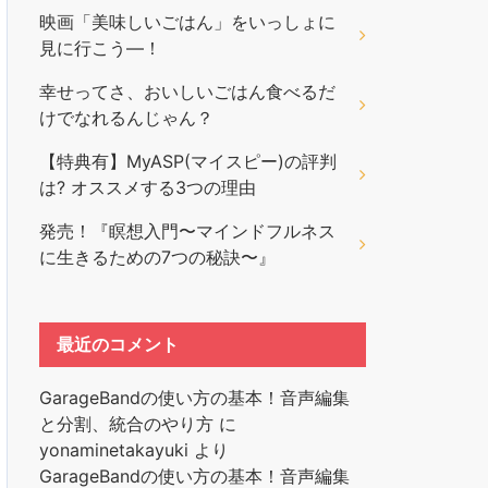
映画「美味しいごはん」をいっしょに
見に行こう―！
幸せってさ、おいしいごはん食べるだ
けでなれるんじゃん？
【特典有】MyASP(マイスピー)の評判
は? オススメする3つの理由
発売！『瞑想入門〜マインドフルネス
に生きるための7つの秘訣〜』
最近のコメント
GarageBandの使い方の基本！音声編集
と分割、統合のやり方
に
yonaminetakayuki
より
GarageBandの使い方の基本！音声編集