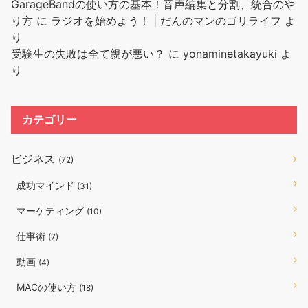
GarageBandの使い方の基本！音声編集と分割、統合のや
り方
に
ラジオを始めよう！ | だんのマンのゴリライフ
よ
り
受験生の失敗は全て親が悪い？
に
yonaminetakayuki
よ
り
カテゴリー
ビジネス
(72)
成功マインド
(31)
マーケティング
(10)
仕事術
(7)
動画
(4)
MACの使い方
(18)