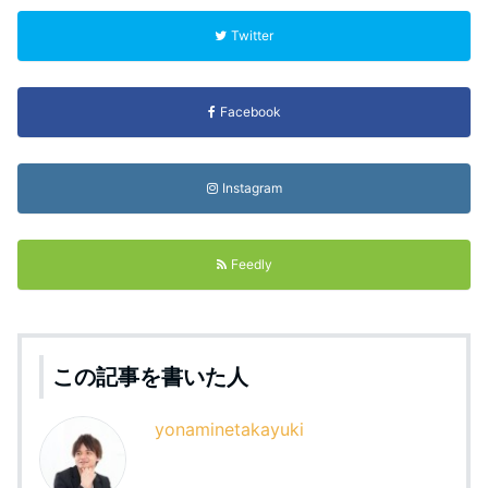
Twitter
Facebook
Instagram
Feedly
この記事を書いた人
yonaminetakayuki