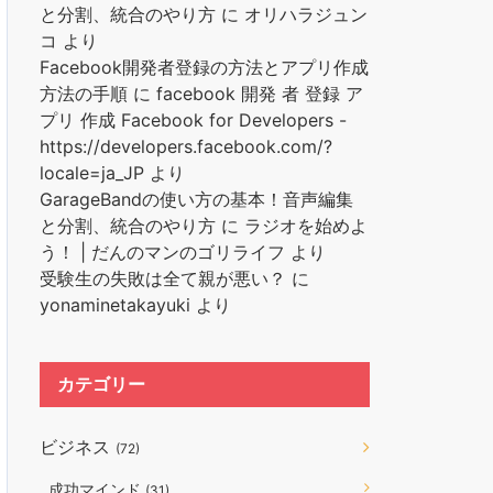
と分割、統合のやり方
に
オリハラジュン
コ
より
Facebook開発者登録の方法とアプリ作成
方法の手順
に
facebook 開発 者 登録 ア
プリ 作成 Facebook for Developers -
https://developers.facebook.com/?
locale=ja_JP
より
GarageBandの使い方の基本！音声編集
と分割、統合のやり方
に
ラジオを始めよ
う！ | だんのマンのゴリライフ
より
受験生の失敗は全て親が悪い？
に
yonaminetakayuki
より
カテゴリー
ビジネス
(72)
成功マインド
(31)