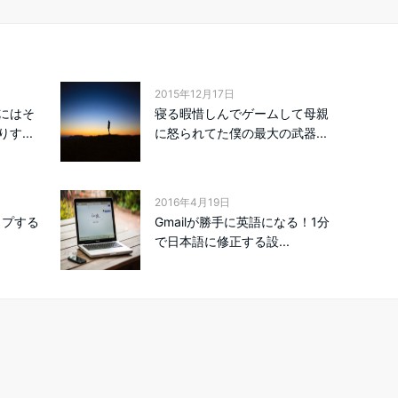
2015年12月17日
にはそ
寝る暇惜しんでゲームして母親
す...
に怒られてた僕の最大の武器...
2016年4月19日
ップする
Gmailが勝手に英語になる！1分
！
で日本語に修正する設...