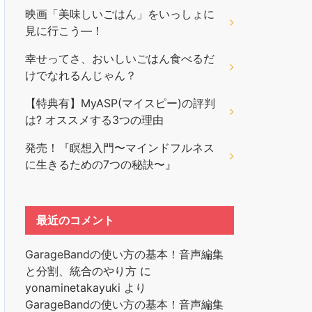
映画「美味しいごはん」をいっしょに
見に行こう―！
幸せってさ、おいしいごはん食べるだ
けでなれるんじゃん？
【特典有】MyASP(マイスピー)の評判
は? オススメする3つの理由
発売！『瞑想入門〜マインドフルネス
に生きるための7つの秘訣〜』
最近のコメント
GarageBandの使い方の基本！音声編集
と分割、統合のやり方
に
yonaminetakayuki
より
GarageBandの使い方の基本！音声編集