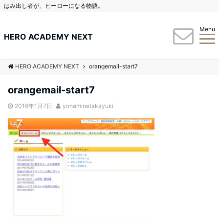
はみ出し者が、ヒーローになる物語。
Menu
HERO ACADEMY NEXT
HERO ACADEMY NEXT
orangemail-start7
orangemail-start7
2016年1月7日
yonaminetakayuki