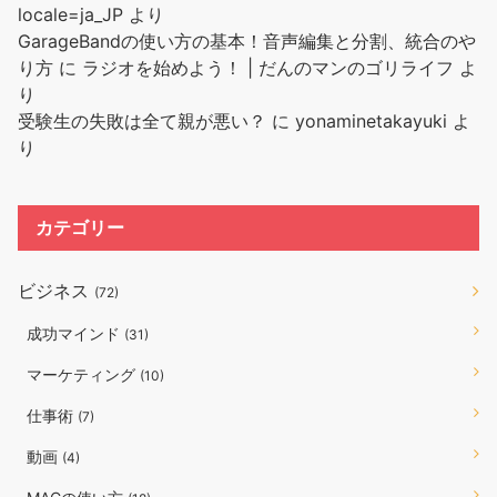
locale=ja_JP
より
GarageBandの使い方の基本！音声編集と分割、統合のや
り方
に
ラジオを始めよう！ | だんのマンのゴリライフ
よ
り
受験生の失敗は全て親が悪い？
に
yonaminetakayuki
よ
り
カテゴリー
ビジネス
(72)
成功マインド
(31)
マーケティング
(10)
仕事術
(7)
動画
(4)