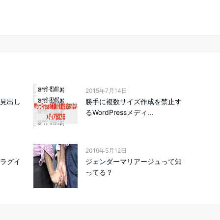
2015年7月14日
o」見出し
勝手に複数サイズ作成を禁止す
るWordPressメディ...
2016年5月12日
プラグイ
ジェンダーマリアージュって知
ってる？