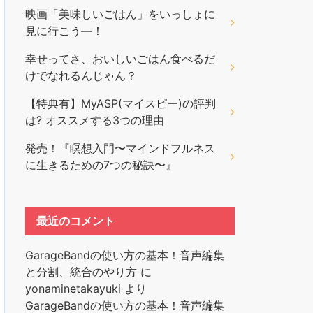
映画「美味しいごはん」をいっしょに
見に行こう―！
幸せってさ、おいしいごはん食べるだ
けでなれるんじゃん？
【特典有】MyASP(マイスピー)の評判
は? オススメする3つの理由
発売！『瞑想入門〜マインドフルネス
に生きるための7つの秘訣〜』
最近のコメント
GarageBandの使い方の基本！音声編集
と分割、統合のやり方
に
yonaminetakayuki
より
GarageBandの使い方の基本！音声編集