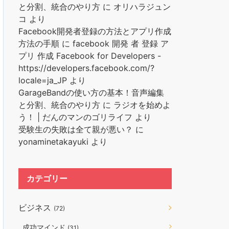
と分割、統合のやり方
に
オリハラジュン
コ
より
Facebook開発者登録の方法とアプリ作成
方法の手順
に
facebook 開発 者 登録 ア
プリ 作成 Facebook for Developers -
https://developers.facebook.com/?
locale=ja_JP
より
GarageBandの使い方の基本！音声編集
と分割、統合のやり方
に
ラジオを始めよ
う！ | だんのマンのゴリライフ
より
受験生の失敗は全て親が悪い？
に
yonaminetakayuki
より
カテゴリー
ビジネス
(72)
成功マインド
(31)