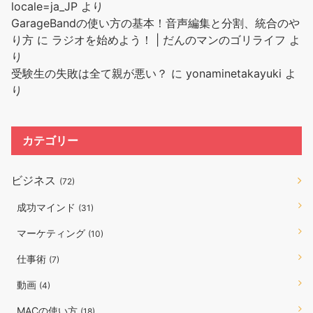
locale=ja_JP
より
GarageBandの使い方の基本！音声編集と分割、統合のや
り方
に
ラジオを始めよう！ | だんのマンのゴリライフ
よ
り
受験生の失敗は全て親が悪い？
に
yonaminetakayuki
よ
り
カテゴリー
ビジネス
(72)
成功マインド
(31)
マーケティング
(10)
仕事術
(7)
動画
(4)
MACの使い方
(18)